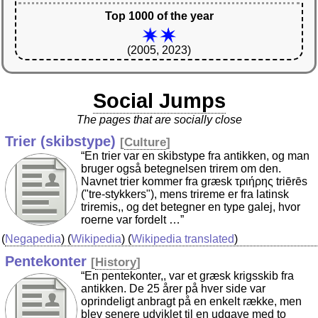
Top 1000 of the year
(2005, 2023)
Social Jumps
The pages that are socially close
Trier (skibstype)
[
Culture
]
“En trier var en skibstype fra antikken, og man
bruger også betegnelsen trirem om den.
Navnet trier kommer fra græsk τριήρης triērēs
("tre-stykkers"), mens trireme er fra latinsk
triremis,, og det betegner en type galej, hvor
roerne var fordelt …”
(
Negapedia
) (
Wikipedia
) (
Wikipedia translated
)
Pentekonter
[
History
]
“En pentekonter,, var et græsk krigsskib fra
antikken. De 25 årer på hver side var
oprindeligt anbragt på en enkelt række, men
blev senere udviklet til en udgave med to