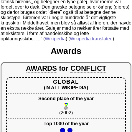
latinsk biremis,, og betegner en type galej, hvor roerne var
fordelt over to dæk. Den græske betegnelse er διήρης (dieres),
og derfor bruges ordet "diere" også til at betegne denne
skibstype. Biremen var i nogle hundrede år det vigtigste
krigsskib i Middelhavet, men blev så afløst af trieren, der havde
en ekstra række årer. Galejer med to rækker årer fortsatte med
at eksistere, i form af handelsskibe og lette
opklaringsskibe. …”
(
Wikipedia
) (
Wikipedia translated
)
Awards
AWARDS
for
CONFLICT
GLOBAL
(IN ALL WIKIPEDIA)
Second place of the year
(2002)
Top 1000 of the year