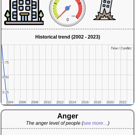
0
100
0
Historical trend (2002 - 2023)
Time / Conflict
Time / Conflict
0.75
0.75
0.50
0.50
0.25
0.25
2004
2004
2006
2006
2008
2008
2010
2010
2012
2012
2014
2014
2016
2016
2018
2018
2020
2020
2022
2022
Anger
The anger level of people
(
see more…
)