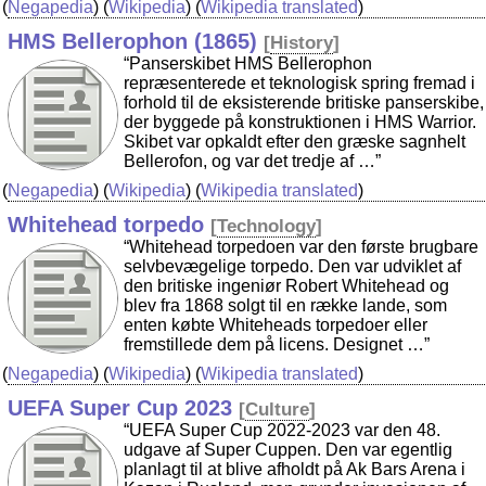
(
Negapedia
) (
Wikipedia
) (
Wikipedia translated
)
HMS Bellerophon (1865)
[
History
]
“Panserskibet HMS Bellerophon
repræsenterede et teknologisk spring fremad i
forhold til de eksisterende britiske panserskibe,
der byggede på konstruktionen i HMS Warrior.
Skibet var opkaldt efter den græske sagnhelt
Bellerofon, og var det tredje af …”
(
Negapedia
) (
Wikipedia
) (
Wikipedia translated
)
Whitehead torpedo
[
Technology
]
“Whitehead torpedoen var den første brugbare
selvbevægelige torpedo. Den var udviklet af
den britiske ingeniør Robert Whitehead og
blev fra 1868 solgt til en række lande, som
enten købte Whiteheads torpedoer eller
fremstillede dem på licens. Designet …”
(
Negapedia
) (
Wikipedia
) (
Wikipedia translated
)
UEFA Super Cup 2023
[
Culture
]
“UEFA Super Cup 2022-2023 var den 48.
udgave af Super Cuppen. Den var egentlig
planlagt til at blive afholdt på Ak Bars Arena i