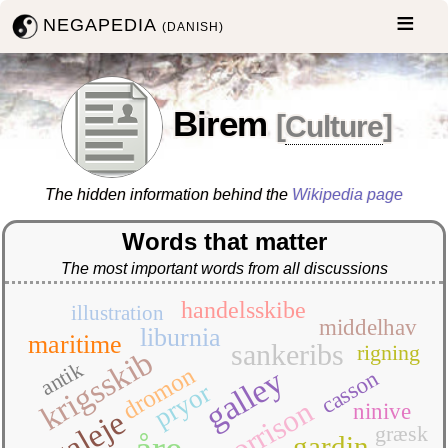
NEGAPEDIA
(DANISH)
Birem
[
Culture
]
The hidden information behind the
Wikipedia page
Words that matter
The most important words from all discussions
handelsskibe
illustration
middelhav
liburnia
maritime
sankeribs
rigning
krigsskib
antik
dromon
galley
casson
pryor
morrison
ninive
galeje
græsk
gardin