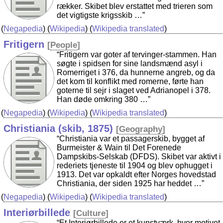
rækker. Skibet blev erstattet med trieren som
det vigtigste krigsskib …”
(
Negapedia
) (
Wikipedia
) (
Wikipedia translated
)
Fritigern
[
People
]
“Fritigern var goter af tervinger-stammen. Han
søgte i spidsen for sine landsmænd asyl i
Romerriget i 376, da hunnerne angreb, og da
det kom til konflikt med romerne, førte han
goterne til sejr i slaget ved Adrianopel i 378.
Han døde omkring 380 …”
(
Negapedia
) (
Wikipedia
) (
Wikipedia translated
)
Christiania (skib, 1875)
[
Geography
]
“Christiania var et passagerskib, bygget af
Burmeister & Wain til Det Forenede
Dampskibs-Selskab (DFDS). Skibet var aktivt i
rederiets tjeneste til 1904 og blev ophugget i
1913. Det var opkaldt efter Norges hovedstad
Christiania, der siden 1925 har heddet …”
(
Negapedia
) (
Wikipedia
) (
Wikipedia translated
)
Interiørbillede
[
Culture
]
“Et Interiørbillede er et kunstværk, hvor motivet