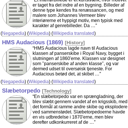
er taget fra det indre af en bygning. Billeder af
denne type kendes fra renæssancen, og med
malere som Johannes Vermeer blev
interiørerne et hyppigt motiv, men typisk med
karakter af genrebilleder. Da …”
(
Negapedia
) (
Wikipedia
) (
Wikipedia translated
)
HMS Audacious (1869)
[
History
]
“HMS Audacious lagde navn til Audacious
klassen af panserskibe i Royal Navy, bygget i
slutningen af 1860'erne. Klassen var designet
som "panserskibe af anden klasse", og var
dermed udset til oversøisk tjeneste. For
Audacious betød det, at skibet …”
(
Negapedia
) (
Wikipedia
) (
Wikipedia translated
)
Slæbetorpedo
[
Technology
]
“En slæbetorpedo var en sprængladning, der
blev slæbt gennem vandet af en krigsskib, med
det formål at ramme andre skibe og eksplodere
ved sammenstødet. Slæbetorpedoerne havde
en vis udbredelse i 1870'erne, men blev
derefter udkonkurreret af de …”