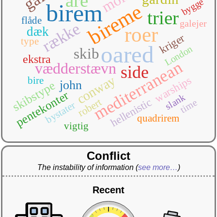
åre
bygge
birem
bireme
trier
flåde
galejer
række
roer
dæk
kriger
type
oared
London
skib
ekstra
mediterranean
vædderstævn
side
conway
warships
bire
john
skibstype
pentekonter
slank
robert
hellenistic
time
bystater
quadrirem
vigtig
Conflict
The instability of information
(
see more…
)
Recent