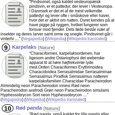
“Pindsvinet, også kaldet vesteuropæisk
pindsvin, er et pattedyr, der lever i Vesteuropa.
I Danmark er det et af de mest velkendte
pattedyr og lever ofte i småskove eller haver,
hvor det er aktivt om natten. Dyret kendes på at
have pigge på ryggen, hvilket fungerer som
forsvar mod fjender. Dets føde består især af
insekter og deres larver samt orme og snegle. Pindsvinet går i
vinterhi …”
(
Negapedia
) (
Wikipedia
) (
Wikipedia translated
)
Karpelaks
[
Nature
]
“Characiformes, karpelaksordenen, har
ligesom andre Ostariophysi det weberske
apparat til at høre højfrekvente lyde
med.Orden Characiformes Erythrinoidea
Characidoidea Serrasalmidae Serrasalminae
Serrasalmus Piratfisk Serrasalmus nattereri
karpelaksfamilien Characidae Paracheirodon
Almindelig neon Paracheirodon innesi Rød neon
Paracheirodon axelrodi Grøn neon Paracheirodon simulans
Hyphessobrycon Sort neon Hyphessobrycon …”
(
Negapedia
) (
Wikipedia
) (
Wikipedia translated
)
Rød panda
[
Nature
]
“Rød panda, også kaldet for lille panda eller