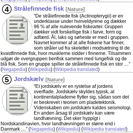
Strålefinnede fisk
[
Nature
]
“De strålefinnede fisk (Actinopterygii) er en
underklasse under hvirveldyrene og dækker
96 % af alle nulevende fiskearter. Gruppen
dækker vidt forskellige fisk i farve, form og
adfærd. Ål, laks og søheste er med i gruppen.
Navnet kommer af at alle fiskene har finner,
som stråler ud fra skelettet i modsætning til de
kvastfinnede fisk, hvor musklerne sidder i finnerne. Tilsammen
udgør de overgruppen benfisk sammen med lungefisk og de
blå fisk. Som en gruppe spiller de strålefinnede fisk en stor …”
(
Negapedia
) (
Wikipedia
) (
Wikipedia translated
)
Jordskælv
[
Nature
]
“Et jordskælv er en rystelse af jordens
overflade. Jordskælv skyldes typisk, at
kontinentalpladerne flytter sig, sådan som det
er beskrevet i teorien om pladetektonik.
Videnskaben om jordskælv kaldes seismologi.
En anden årsag til jordskælv kan være
landhævning. Det sker hyppigt i
Nordskandinavien, hvor landhævningen er større end i
Danmark …”
(
Negapedia
) (
Wikipedia
) (
Wikipedia translated
)