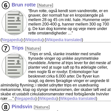
Brun rotte
[
Nature
]
“Brun rotte, også kendt som vandrerotte, er en
gnaver, der normalt har en kropslængde på
mellem 28 og 45 cm inkl. hale. Hunnerne vejer
mellem 200-400 g, hanner mellem 300 og 700
g. De kan dog komme op og veje mere under
rette omstændigheder …”
(
Negapedia
) (
Wikipedia
) (
Wikipedia translated
)
Trips
[
Nature
]
“Trips er små, slanke insekter med smalle
frynsede vinger og unikke asymmetriske
munddele. Arterne af trips lever for det meste af
planter ved at suge saft op fra ødelagte celler,
men nogle få er rovdyr. Entomologer har
beskrevet cirka 6.000 arter. De flyver kun
svagt, og deres fjeragtige vinger er uegnede til
almindelig flyvning; i stedet udnytter trips en usædvanlig
mekanisme, klap og slynge mekanismen, der skaber løft ved at
skabe et ustabilt cirkulationsmønster med forbigående hvirvler
nær …”
(
Negapedia
) (
Wikipedia
) (
Wikipedia translated
)
Pindsvin
[
Nature
]