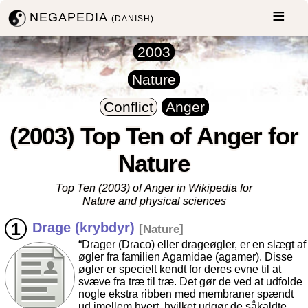
NEGAPEDIA
(DANISH)
2003
Nature
Conflict
Anger
(2003) Top Ten of Anger for
Nature
Top Ten (2003) of
Anger
in Wikipedia for
Nature and physical sciences
Drage (krybdyr)
[
Nature
]
“Drager (Draco) eller drageøgler, er en slægt af
øgler fra familien Agamidae (agamer). Disse
øgler er specielt kendt for deres evne til at
svæve fra træ til træ. Det gør de ved at udfolde
nogle ekstra ribben med membraner spændt
ud imellem hvert, hvilket udgør de såkaldte