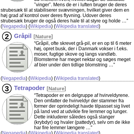
"vinger". Mens de er i luften bruger de deres
strubesæk til at stabiliserer svævningen, hvilket giver dem en
høj grad af kontrol over deres flyvning. Udover deres
strubesæk bruger de også deres hale til at styre og holde …”
(
Negapedia
) (
Wikipedia
) (
Wikipedia translated
)
Gråpil
[
Nature
]
“Gråpil, ofte skrevet grå-pil, er en op til 6 meter
høj, opret busk, der i Danmark vokser i f.eks.
moser, fugtige skove og langs vandløb.
Blomsterne har meget nektar og søges meget
af bier under den tidlige blomstring …”
(
Negapedia
) (
Wikipedia
) (
Wikipedia translated
)
Tetrapoder
[
Nature
]
“Tetrapoder er en delgruppe af hvirveldyrene.
Den omfatter de hvirveldyr der stammer fra
former der oprindeligt havde tilpasset sig livet
på land ved at udvikle fire lemmer og lunger.
Dette inkluderer således også slanger
(krybdyr) og hvaler (pattedyr), selv om de ikke
har fire lemmer længere …”
(
Negapedia
) (
Wikipedia
) (
Wikipedia translated
)