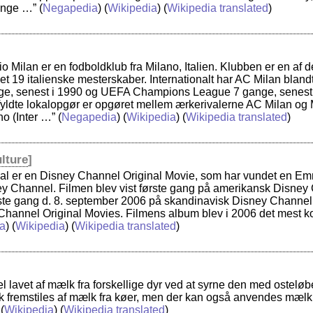
ange …”
(
Negapedia
) (
Wikipedia
) (
Wikipedia translated
)
 Milan er en fodboldklub fra Milano, Italien. Klubben er en af de
et 19 italienske mesterskaber. Internationalt har AC Milan bla
nge, senest i 1990 og UEFA Champions League 7 gange, senest 
fyldte lokalopgør er opgøret mellem ærkerivalerne AC Milan og
no (Inter …”
(
Negapedia
) (
Wikipedia
) (
Wikipedia translated
)
lture
]
al er en Disney Channel Original Movie, som har vundet en Em
ney Channel. Filmen blev vist første gang på amerikansk Disney
ørste gang d. 8. september 2006 på skandinavisk Disney Channel
Channel Original Movies. Filmens album blev i 2006 det mest k
a
) (
Wikipedia
) (
Wikipedia translated
)
el lavet af mælk fra forskellige dyr ved at syrne den med ostelø
 fremstiles af mælk fra køer, men der kan også anvendes mælk 
 (
Wikipedia
) (
Wikipedia translated
)