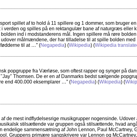
sport spillet af to hold á 11 spillere og 1 dommer, som bruger en
 i verden og spilles på en rektangulær bane af naturgræs eller
få bolden ind i modstanderens mål. Ingen spillere må røre bol
over målmændene, der har tilladelse til at spille bolden med h
 fødderne til at …”
(
Negapedia
) (
Wikipedia
) (
Wikipedia translate
nsk popgruppe fra Værløse, som oftest rapper og synger på dans
 "Jay" Thomsen. De er en af Danmarks bedst sælgende popgru
re end 400.000 eksemplarer …”
(
Negapedia
) (
Wikipedia
) (
Wikip
n af de mest indflydelsesrige musikgrupper nogensinde. Udover
ikalsk stilsættende var gruppen også stilsættende, hvad angå
in endelige sammensætning af John Lennon, Paul McCartney, Ge
rpool. Gruppens primære sangskrivere var Lennon og McCartney,