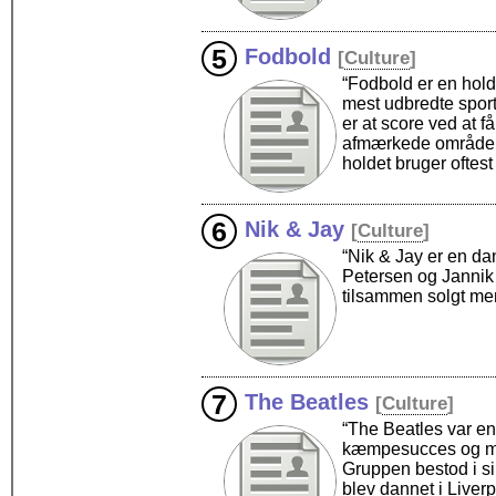
Fodbold
[
Culture
]
“Fodbold er en hold
mest udbredte sport
er at score ved at 
afmærkede område ud
holdet bruger oftest
Nik & Jay
[
Culture
]
“Nik & Jay er en da
Petersen og Jannik
tilsammen solgt me
The Beatles
[
Culture
]
“The Beatles var e
kæmpesucces og mus
Gruppen bestod i s
blev dannet i Live