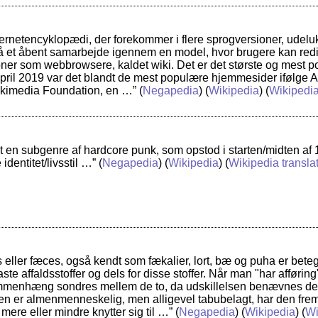
ternetencyklopædi, der forekommer i flere sprogversioner, udelu
å et åbent samarbejde igennem en model, hvor brugere kan redig
ner som webbrowsere, kaldet wiki. Det er det største og mest 
i april 2019 var det blandt de mest populære hjemmesider ifølge
Wikimedia Foundation, en …”
(
Negapedia
) (
Wikipedia
) (
Wikipedia
t en subgenre af hardcore punk, som opstod i starten/midten af 1
dentitet/livsstil …”
(
Negapedia
) (
Wikipedia
) (
Wikipedia transla
ces eller fæces, også kendt som fækalier, lort, bæ og puha er be
aste affaldsstoffer og dels for disse stoffer. Når man "har afføring"
menhæng sondres mellem de to, da udskillelsen benævnes def
en er almenmenneskelig, men alligevel tabubelagt, har den frem
ere eller mindre knytter sig til …”
(
Negapedia
) (
Wikipedia
) (
Wi