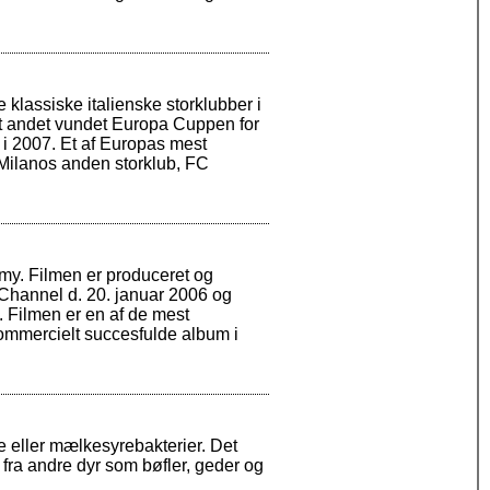
 klassiske italienske storklubber i
ndt andet vundet Europa Cuppen for
i 2007. Et af Europas mest
 Milanos anden storklub, FC
my. Filmen er produceret og
 Channel d. 20. januar 2006 og
. Filmen er en af de mest
ommercielt succesfulde album i
be eller mælkesyrebakterier. Det
fra andre dyr som bøfler, geder og