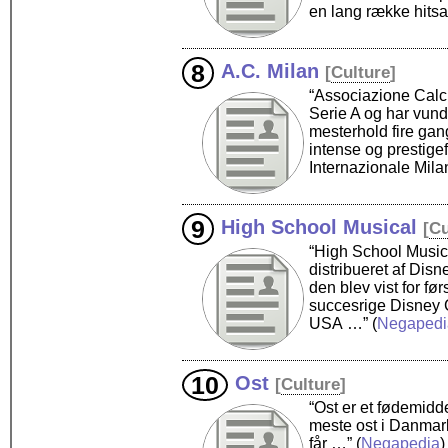
en lang række hits
A.C. Milan
[
Culture
]
“Associazione Calcio
Serie A og har vund
mesterhold fire ga
intense og prestige
Internazionale Mila
High School Musical
[
Cu
“High School Music
distribueret af Dis
den blev vist for f
succesrige Disney 
USA …”
(
Negapedi
Ost
[
Culture
]
“Ost er et fødemidd
meste ost i Danmark
får …”
(
Negapedia
)