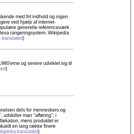
kkende med frit indhold og ingen
ere ved hjælp af internet-
populære generelle referenceværk
 Alexa rangeringsystem. Wikipedia
 translated
)
980'erne og senere udviklet sig til
ted
)
tegnelsen dels for menneskers og
, udskiller man "afføring"; i
ækation, mens produktet er
kaldt en lang række finere
kipedia translated
)