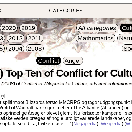
S
CATEGORIES
2020
2019
All categories
Cul
3
2012
2011
Mathematics
Natu
5
2004
2003
So
Conflict
Anger
) Top Ten of Conflict for Cult
 (2008) of
Conflict
in Wikipedia for
Culture, arts and entertainme
re
]
er spilfirmaet Blizzards første MMORPG og tager udgangspunkt 
 World of Warcraft har krigen mellem The Alliance (Alliancen) og
s oprindelige årsag er blevet glemt. Nu fortsætter kampene i s
grafiske verden præges af nogle utroligt varierede landskaber, o
sopfattelse ud fra, hvilken race …”
(
Negapedia
) (
Wikipedia
) (
Wi