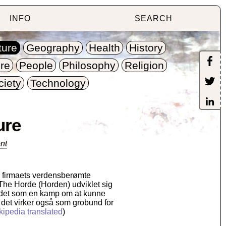
INFO
SEARCH
ture
Geography
Health
History
re
People
Philosophy
Religion
ciety
Technology
ure
nt
i firmaets verdensberømte
 The Horde (Horden) udviklet sig
tedet som en kamp om at kunne
g det virker også som grobund for
kipedia translated
)