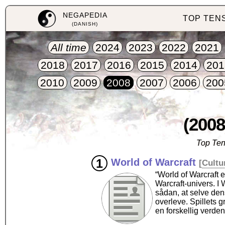
NEGAPEDIA
TOP TEN
(DANISH)
All time
2024
2023
2022
2021
2018
2017
2016
2015
2014
201
2010
2009
2008
2007
2006
200
(2008
Top Ten
World of Warcraft
[
Cultu
“World of Warcraft 
Warcraft-univers. I
sådan, at selve den
overleve. Spillets 
en forskellig verden