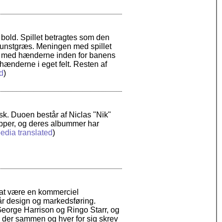
 bold. Spillet betragtes som den
 kunstgræs. Meningen med spillet
den med hænderne inden for banens
ænderne i eget felt. Resten af
d
)
k. Duoen består af Niclas "Nik"
pper, og deres albummer har
edia translated
)
 at være en kommerciel
r design og markedsføring.
orge Harrison og Ringo Starr, og
 der sammen og hver for sig skrev