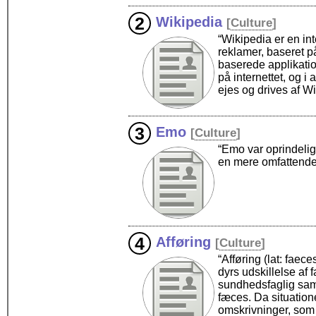
Wikipedia
[
Culture
]
“Wikipedia er en in
reklamer, baseret p
baserede applikatio
på internettet, og 
ejes og drives af 
Emo
[
Culture
]
“Emo var oprindelig
en mere omfattende i
Afføring
[
Culture
]
“Afføring (lat: fae
dyrs udskillelse af f
sundhedsfaglig sam
fæces. Da situation
omskrivninger, som m