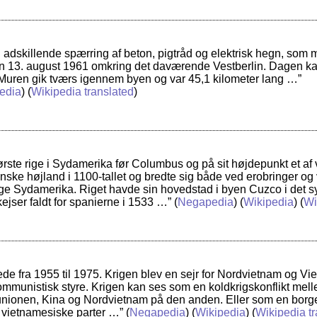
 adskillende spærring af beton, pigtråd og elektrisk hegn, som
en 13. august 1961 omkring det daværende Vestberlin. Dagen k
 Muren gik tværs igennem byen og var 45,1 kilometer lang …”
edia
) (
Wikipedia translated
)
største rige i Sydamerika før Columbus og på sit højdepunkt et a
anske højland i 1100-tallet og bredte sig både ved erobringer og 
lige Sydamerika. Riget havde sin hovedstad i byen Cuzco i det sy
ejser faldt for spanierne i 1533 …”
(
Negapedia
) (
Wikipedia
) (
Wi
de fra 1955 til 1975. Krigen blev en sejr for Nordvietnam og V
mmunistisk styre. Krigen kan ses som en koldkrigskonflikt mel
unionen, Kina og Nordvietnam på den anden. Eller som en borg
 vietnamesiske parter …”
(
Negapedia
) (
Wikipedia
) (
Wikipedia tr