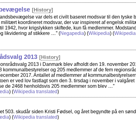
bevægelse
[
History
]
dsbevægelse var dels et civilt baseret modsvar til den tyske 
t militært koordineret modsvar, der var inspireret af engelsk mi
il 1942, hvor krigslykken skiftede, kun få medlemmer. Modstan
og likvidering af stikkere …”
(
Negapedia
) (
Wikipedia
) (
Wikipedia
ådsvalg 2013
[
History
]
onsrådsvalg 2013 i Danmark blev afholdt den 19. november 201
 kommunalbestyrelser og 205 medlemmer af de fem regionsråd va
 december 2017. Antallet af medlemmer af kommunalbestyrelserne 
toen er ved lov fastlagt som den 3. tirsdag i november i valgåret 
øse de 2468 henholdsvis 205 medlemmer som blev …”
edia
) (
Wikipedia translated
)
et 503. skudår siden Kristi Fødsel, og året begyndte på en søn
edia
) (
Wikipedia translated
)