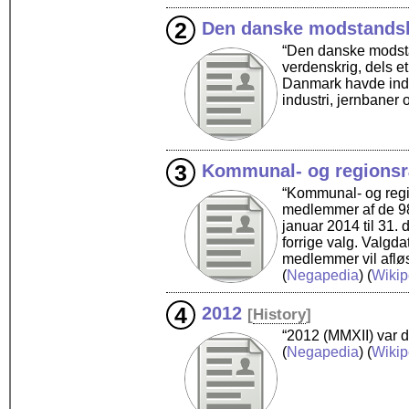
Den danske modstands
“Den danske modstan
verdenskrig, dels e
Danmark havde indt
industri, jernbaner 
Kommunal- og regionsr
“Kommunal- og regi
medlemmer af de 98
januar 2014 til 31.
forrige valg. Valgda
medlemmer vil afl
(
Negapedia
) (
Wikip
2012
[
History
]
“2012 (MMXII) var d
(
Negapedia
) (
Wikip