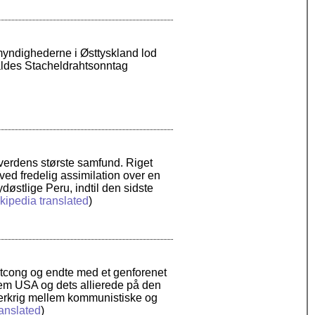
 myndighederne i Østtyskland lod
aldes Stacheldrahtsonntag
f verdens største samfund. Riget
ved fredelig assimilation over en
døstlige Peru, indtil den sidste
kipedia translated
)
ietcong og endte med et genforenet
lem USA og dets allierede på den
erkrig mellem kommunistiske og
anslated
)