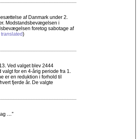
besættelse af Danmark under 2.
litær. Modstandsbevægelsen i
dsbevægelsen foretog sabotage af
 translated
)
3. Ved valget blev 2444
lgt for en 4-årig periode fra 1.
er en reduktion i forhold til
hvert fjerde år. De valgte
dag …”