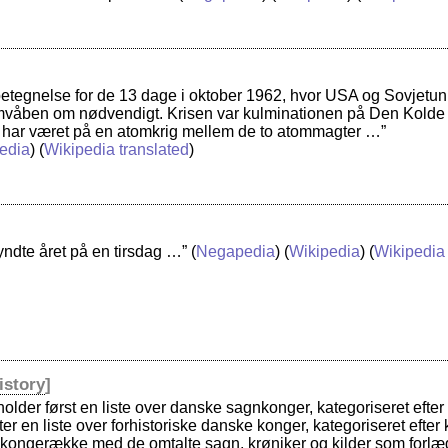
etegnelse for de 13 dage i oktober 1962, hvor USA og Sovjetuni
våben om nødvendigt. Krisen var kulminationen på Den Kolde Kr
har været på en atomkrig mellem de to atommagter …”
edia
) (
Wikipedia translated
)
ndte året på en tirsdag …”
(
Negapedia
) (
Wikipedia
) (
Wikipedia 
istory
]
older først en liste over danske sagnkonger, kategoriseret efter 
ter en liste over forhistoriske danske konger, kategoriseret efter 
kongerække med de omtalte sagn, krøniker og kilder som forl