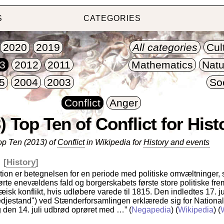
S
CATEGORIES
2020
2019
All categories
Cul
3
2012
2011
Mathematics
Natu
5
2004
2003
So
Conflict
Anger
) Top Ten of Conflict for Hist
op Ten (2013) of
Conflict
in Wikipedia for
History and events
n
[
History
]
tion er betegnelsen for en periode med politiske omvæltninger, 
te enevældens fald og borgerskabets første store politiske fr
pæisk konflikt, hvis udløbere varede til 1815. Den indledtes 17. 
edjestand") ved Stænderforsamlingen erklærede sig for National
 den 14. juli udbrød oprøret med …”
(
Negapedia
) (
Wikipedia
) (