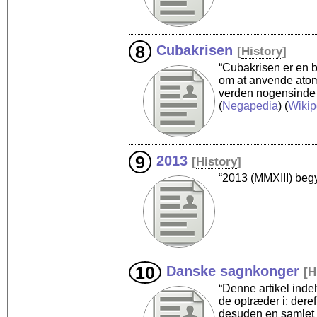
Cubakrisen
[
History
]
“Cubakrisen er en b
om at anvende atom
verden nogensinde 
(
Negapedia
) (
Wikip
2013
[
History
]
“2013 (MMXIII) begy
Danske sagnkonger
[
H
“Denne artikel indeh
de optræder i; deref
desuden en samlet 