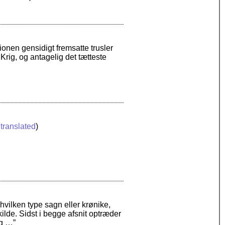
onen gensidigt fremsatte trusler
ig, og antagelig det tætteste
translated
)
hvilken type sagn eller krønike,
kilde. Sidst i begge afsnit optræder
æg …”