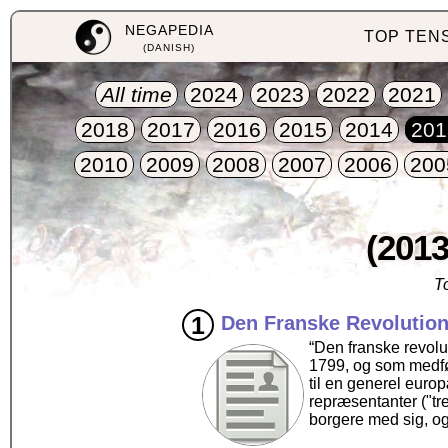
NEGAPEDIA
TOP TEN
(DANISH)
All time
2024
2023
2022
2021
2018
2017
2016
2015
2014
201
2010
2009
2008
2007
2006
200
(2013
T
Den Franske Revolutio
“Den franske revolu
1799, og som medfør
til en generel euro
repræsentanter ("tr
borgere med sig, og