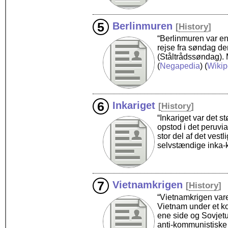
Berlinmuren
[
History
]
“Berlinmuren var en
rejse fra søndag d
(Ståltrådssøndag).
(
Negapedia
) (
Wikip
Inkariget
[
History
]
“Inkariget var det 
opstod i det peruvi
stor del af det vest
selvstændige inka-k
Vietnamkrigen
[
History
]
“Vietnamkrigen vare
Vietnam under et ko
ene side og Sovjet
anti-kommunistiske