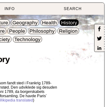
INFO
SEARCH
ture
Geography
Health
History
re
People
Philosophy
Religion
ciety
Technology
ory
som fandt sted i Frankrig 1789-
emstød. Den udviklede sig desuden
juni 1789, da borgerskabets
forsamling. De havde Paris'
Wikipedia translated
)