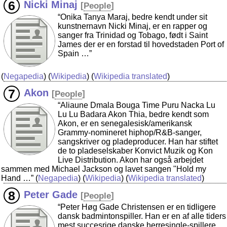
Nicki Minaj
[
People
]
“Onika Tanya Maraj, bedre kendt under sit
kunstnernavn Nicki Minaj, er en rapper og
sanger fra Trinidad og Tobago, født i Saint
James der er en forstad til hovedstaden Port of
Spain …”
(
Negapedia
) (
Wikipedia
) (
Wikipedia translated
)
Akon
[
People
]
“Aliaune Dmala Bouga Time Puru Nacka Lu
Lu Lu Badara Akon Thia, bedre kendt som
Akon, er en senegalesisk/amerikansk
Grammy-nomineret hiphop/R&B-sanger,
sangskriver og pladeproducer. Han har stiftet
de to pladeselskaber Konvict Muzik og Kon
Live Distribution. Akon har også arbejdet
sammen med Michael Jackson og lavet sangen "Hold my
Hand …”
(
Negapedia
) (
Wikipedia
) (
Wikipedia translated
)
Peter Gade
[
People
]
“Peter Høg Gade Christensen er en tidligere
dansk badmintonspiller. Han er en af alle tiders
mest succesrige danske herresingle-spillere