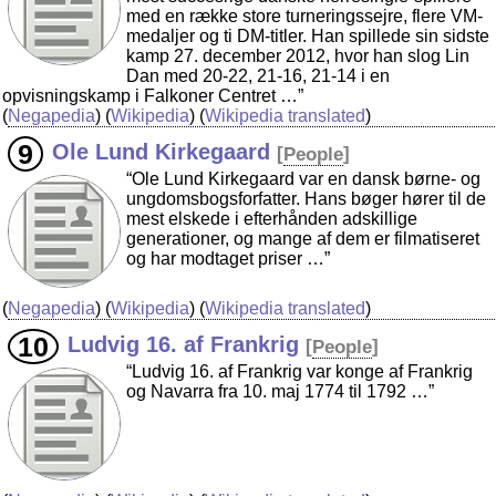
med en række store turneringssejre, flere VM-
medaljer og ti DM-titler. Han spillede sin sidste
kamp 27. december 2012, hvor han slog Lin
Dan med 20-22, 21-16, 21-14 i en
opvisningskamp i Falkoner Centret …”
(
Negapedia
) (
Wikipedia
) (
Wikipedia translated
)
Ole Lund Kirkegaard
[
People
]
“Ole Lund Kirkegaard var en dansk børne- og
ungdomsbogsforfatter. Hans bøger hører til de
mest elskede i efterhånden adskillige
generationer, og mange af dem er filmatiseret
og har modtaget priser …”
(
Negapedia
) (
Wikipedia
) (
Wikipedia translated
)
Ludvig 16. af Frankrig
[
People
]
“Ludvig 16. af Frankrig var konge af Frankrig
og Navarra fra 10. maj 1774 til 1792 …”