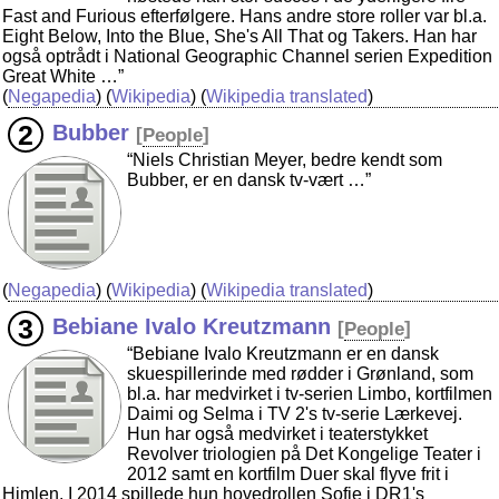
Fast and Furious efterfølgere. Hans andre store roller var bl.a.
Eight Below, Into the Blue, She's All That og Takers. Han har
også optrådt i National Geographic Channel serien Expedition
Great White …”
(
Negapedia
) (
Wikipedia
) (
Wikipedia translated
)
Bubber
[
People
]
“Niels Christian Meyer, bedre kendt som
Bubber, er en dansk tv-vært …”
(
Negapedia
) (
Wikipedia
) (
Wikipedia translated
)
Bebiane Ivalo Kreutzmann
[
People
]
“Bebiane Ivalo Kreutzmann er en dansk
skuespillerinde med rødder i Grønland, som
bl.a. har medvirket i tv-serien Limbo, kortfilmen
Daimi og Selma i TV 2's tv-serie Lærkevej.
Hun har også medvirket i teaterstykket
Revolver triologien på Det Kongelige Teater i
2012 samt en kortfilm Duer skal flyve frit i
Himlen. I 2014 spillede hun hovedrollen Sofie i DR1's