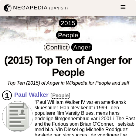
NEGAPEDIA
(DANISH)
2015
People
Conflict
Anger
(2015) Top Ten of Anger for
People
Top Ten (2015) of
Anger
in Wikipedia for
People and self
Paul Walker
[
People
]
“Paul William Walker IV var en amerikansk
skuespiller. Han blev kendt i 1999 i den
populære film Varsity Blues, mens hans
endelige filmgennembrud var i 2001 i The Fast
and the Furious som Brian O'Conner. I selskab
med bl.a. Vin Diesel og Michelle Rodriguez
høstede han stor succes i de yderligere fire