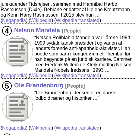
julekalender Tidsrejsen, sammen med Hannibal Harbo
Rasmussen (Dixie). Bebiane er datter af Helene Kreutzmann
og Kenn Harry Rasmussen. I 2015 blev hun …”
(
Negapedia
) (
Wikipedia
) (
Wikipedia translated
)
Nelson Mandela
[
People
]
“Nelson Rolihlahla Mandela var i årene 1994-
1999 sydafrikansk præsident og var en af
landets førende anti-apartheid-aktivister. Han
boede som barn i kongedømmet Thembu, før
han begyndte på en juridisk karriere. Sammen
med Frederik Willem de Klerk modtog Nelson
Mandela Nobels fredspris i 1993 …”
(
Negapedia
) (
Wikipedia
) (
Wikipedia translated
)
Ole Brandenborg
[
People
]
“Ole Brandenborg Jensen er en dansk
fodboldtræner og historiker …”
(
Negapedia
) (
Wikipedia
) (
Wikipedia translated
)