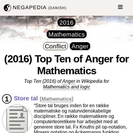
NEGAPEDIA
(DANISH)
2016
Mathematics
Conflict
Anger
(2016) Top Ten of Anger for
Mathematics
Top Ten (2016) of
Anger
in Wikipedia for
Mathematics and logic
Store tal
[
Mathematics
]
“Store tal bruges inden for en række
matematiske og naturvidenskabelige
discipliner. En række matematikere og
computerteoretikere har arbejdet med at
generere store tal. Fx Knuths pil op-notation,
Mosers notation og Ackermanns funktion.