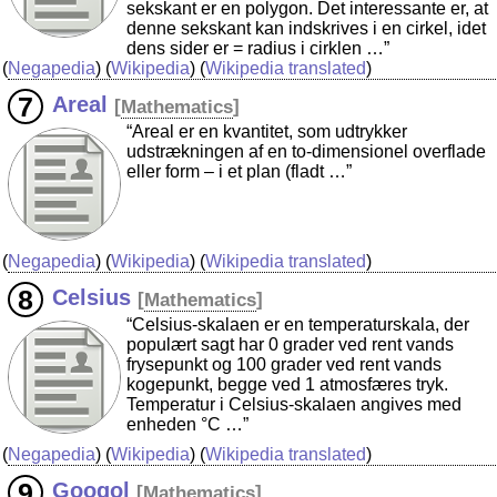
sekskant er en polygon. Det interessante er, at
denne sekskant kan indskrives i en cirkel, idet
dens sider er = radius i cirklen …”
(
Negapedia
) (
Wikipedia
) (
Wikipedia translated
)
Areal
[
Mathematics
]
“Areal er en kvantitet, som udtrykker
udstrækningen af en to-dimensionel overflade
eller form – i et plan (fladt …”
(
Negapedia
) (
Wikipedia
) (
Wikipedia translated
)
Celsius
[
Mathematics
]
“Celsius-skalaen er en temperaturskala, der
populært sagt har 0 grader ved rent vands
frysepunkt og 100 grader ved rent vands
kogepunkt, begge ved 1 atmosfæres tryk.
Temperatur i Celsius-skalaen angives med
enheden °C …”
(
Negapedia
) (
Wikipedia
) (
Wikipedia translated
)
Googol
[
Mathematics
]