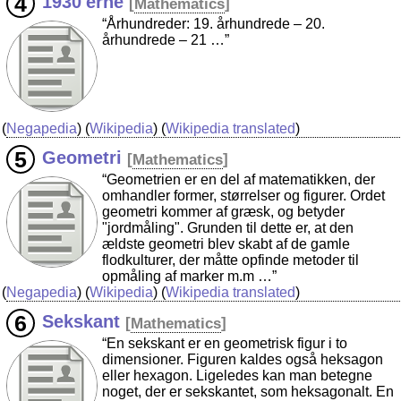
1930'erne
[
Mathematics
]
“Århundreder: 19. århundrede – 20.
århundrede – 21 …”
(
Negapedia
) (
Wikipedia
) (
Wikipedia translated
)
Geometri
[
Mathematics
]
“Geometrien er en del af matematikken, der
omhandler former, størrelser og figurer. Ordet
geometri kommer af græsk, og betyder
"jordmåling". Grunden til dette er, at den
ældste geometri blev skabt af de gamle
flodkulturer, der måtte opfinde metoder til
opmåling af marker m.m …”
(
Negapedia
) (
Wikipedia
) (
Wikipedia translated
)
Sekskant
[
Mathematics
]
“En sekskant er en geometrisk figur i to
dimensioner. Figuren kaldes også heksagon
eller hexagon. Ligeledes kan man betegne
noget, der er sekskantet, som heksagonalt. En