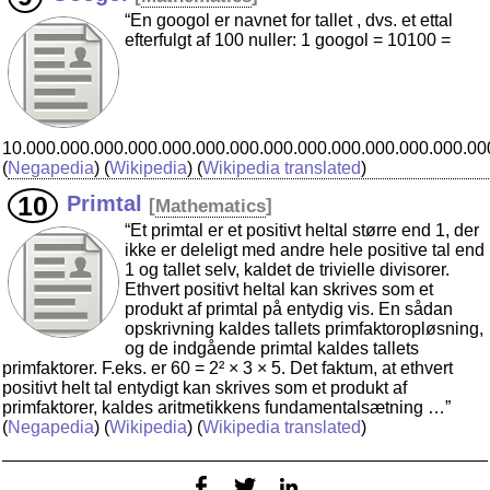
“En googol er navnet for tallet , dvs. et ettal
efterfulgt af 100 nuller: 1 googol = 10100 =
10.000.000.000.000.000.000.000.000.000.000.000.000.000.00
(
Negapedia
) (
Wikipedia
) (
Wikipedia translated
)
Primtal
[
Mathematics
]
“Et primtal er et positivt heltal større end 1, der
ikke er deleligt med andre hele positive tal end
1 og tallet selv, kaldet de trivielle divisorer.
Ethvert positivt heltal kan skrives som et
produkt af primtal på entydig vis. En sådan
opskrivning kaldes tallets primfaktoropløsning,
og de indgående primtal kaldes tallets
primfaktorer. F.eks. er 60 = 2² × 3 × 5. Det faktum, at ethvert
positivt helt tal entydigt kan skrives som et produkt af
primfaktorer, kaldes aritmetikkens fundamentalsætning …”
(
Negapedia
) (
Wikipedia
) (
Wikipedia translated
)