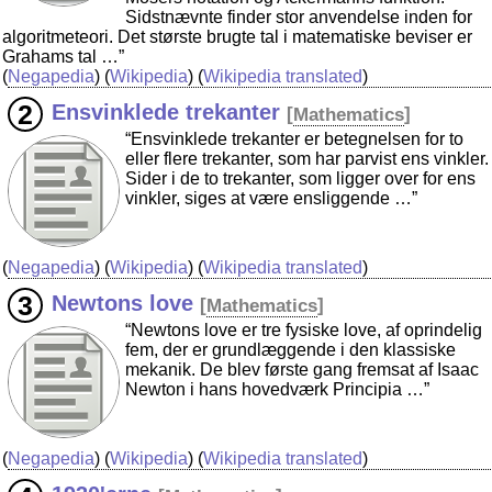
Sidstnævnte finder stor anvendelse inden for
algoritmeteori. Det største brugte tal i matematiske beviser er
Grahams tal …”
(
Negapedia
) (
Wikipedia
) (
Wikipedia translated
)
Ensvinklede trekanter
[
Mathematics
]
“Ensvinklede trekanter er betegnelsen for to
eller flere trekanter, som har parvist ens vinkler.
Sider i de to trekanter, som ligger over for ens
vinkler, siges at være ensliggende …”
(
Negapedia
) (
Wikipedia
) (
Wikipedia translated
)
Newtons love
[
Mathematics
]
“Newtons love er tre fysiske love, af oprindelig
fem, der er grundlæggende i den klassiske
mekanik. De blev første gang fremsat af Isaac
Newton i hans hovedværk Principia …”
(
Negapedia
) (
Wikipedia
) (
Wikipedia translated
)