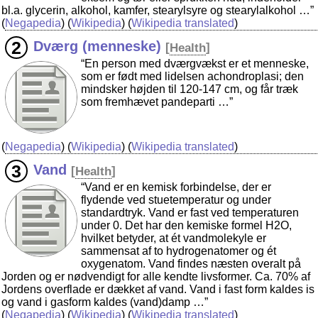
bl.a. glycerin, alkohol, kamfer, stearylsyre og stearylalkohol …”
(
Negapedia
) (
Wikipedia
) (
Wikipedia translated
)
Dværg (menneske)
[
Health
]
“En person med dværgvækst er et menneske,
som er født med lidelsen achondroplasi; den
mindsker højden til 120-147 cm, og får træk
som fremhævet pandeparti …”
(
Negapedia
) (
Wikipedia
) (
Wikipedia translated
)
Vand
[
Health
]
“Vand er en kemisk forbindelse, der er
flydende ved stuetemperatur og under
standardtryk. Vand er fast ved temperaturen
under 0. Det har den kemiske formel H2O,
hvilket betyder, at ét vandmolekyle er
sammensat af to hydrogenatomer og ét
oxygenatom. Vand findes næsten overalt på
Jorden og er nødvendigt for alle kendte livsformer. Ca. 70% af
Jordens overflade er dækket af vand. Vand i fast form kaldes is
og vand i gasform kaldes (vand)damp …”
(
Negapedia
) (
Wikipedia
) (
Wikipedia translated
)