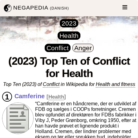
NEGAPEDIA
(DANISH)
2023
Health
Conflict
Anger
(2023) Top Ten of Conflict
for Health
Top Ten (2023) of
Conflict
in Wikipedia for
Health and fitness
Camferine
[
Health
]
“Camferine er en håndcreme, der er udviklet af
FDB og sælges i COOPs forretninger. Cremen
blev opfundet af direktøren for FDBs fabrikker i
Viby J, Peder Grønborg, omkring 1950, efter at
han havde prøvet et lignende produkt i
Holland. Cremen, der lindrer problemer med
eksem og tør eller sprukken hud, indeholder