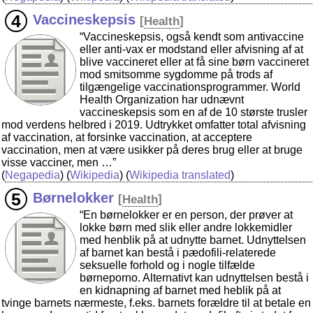
Vaccineskepsis
[
Health
]
“Vaccineskepsis, også kendt som antivaccine
eller anti-vax er modstand eller afvisning af at
blive vaccineret eller at få sine børn vaccineret
mod smitsomme sygdomme på trods af
tilgængelige vaccinationsprogrammer. World
Health Organization har udnævnt
vaccineskepsis som en af de 10 største trusler
mod verdens helbred i 2019. Udtrykket omfatter total afvisning
af vaccination, at forsinke vaccination, at acceptere
vaccination, men at være usikker på deres brug eller at bruge
visse vacciner, men …”
(
Negapedia
) (
Wikipedia
) (
Wikipedia translated
)
Børnelokker
[
Health
]
“En børnelokker er en person, der prøver at
lokke børn med slik eller andre lokkemidler
med henblik på at udnytte barnet. Udnyttelsen
af barnet kan bestå i pædofili-relaterede
seksuelle forhold og i nogle tilfælde
børneporno. Alternativt kan udnyttelsen bestå i
en kidnapning af barnet med heblik på at
tvinge barnets nærmeste, f.eks. barnets forældre til at betale en