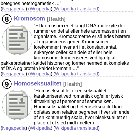
betegnes heterogametisk …”
(
Negapedia
) (
Wikipedia
) (
Wikipedia translated
)
Kromosom
[
Health
]
“Et kromosom er et langt DNA-molekyle der
rummer en del af eller hele arvemassen i en
organisme. Kromosomerne er således bærere
af organismens gener. Kromosomer
forekommer i hver art i et konstant antal. I
eukaryote celler kan dele af eller hele
kromosomer kondenseres ved hjælp af
pakkeproteiner kaldet histoner og former hermed et kompleks
af DNA og protein kaldet kromatin …”
(
Negapedia
) (
Wikipedia
) (
Wikipedia translated
)
Homoseksualitet
[
Health
]
“Homoseksualitet er en seksualitet
karakteriseret ved romantisk og/eller fysisk
tiltrækning af personer af samme køn.
Homoseksualitet og heteroseksualitet kan
opfattes som relative begreber i hver sin ende
af en kontinuerlig skala, hvor biseksualitet er
placeret et sted midt imellem …”
(
Negapedia
) (
Wikipedia
) (
Wikipedia translated
)