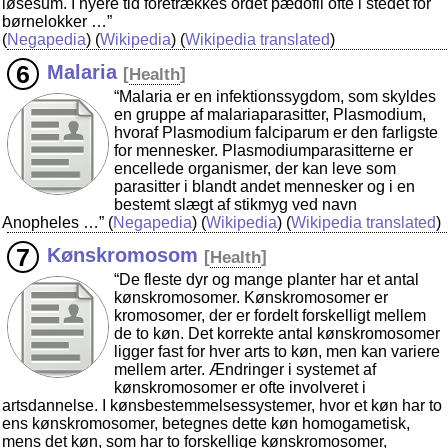
løsesum. I nyere tid foretrækkes ordet pædofil ofte i stedet for
børnelokker …”
(
Negapedia
) (
Wikipedia
) (
Wikipedia translated
)
Malaria
[
Health
]
“Malaria er en infektionssygdom, som skyldes
en gruppe af malariaparasitter, Plasmodium,
hvoraf Plasmodium falciparum er den farligste
for mennesker. Plasmodiumparasitterne er
encellede organismer, der kan leve som
parasitter i blandt andet mennesker og i en
bestemt slægt af stikmyg ved navn
Anopheles …”
(
Negapedia
) (
Wikipedia
) (
Wikipedia translated
)
Kønskromosom
[
Health
]
“De fleste dyr og mange planter har et antal
kønskromosomer. Kønskromosomer er
kromosomer, der er fordelt forskelligt mellem
de to køn. Det korrekte antal kønskromosomer
ligger fast for hver arts to køn, men kan variere
mellem arter. Ændringer i systemet af
kønskromosomer er ofte involveret i
artsdannelse. I kønsbestemmelsessystemer, hvor et køn har to
ens kønskromosomer, betegnes dette køn homogametisk,
mens det køn, som har to forskellige kønskromosomer,